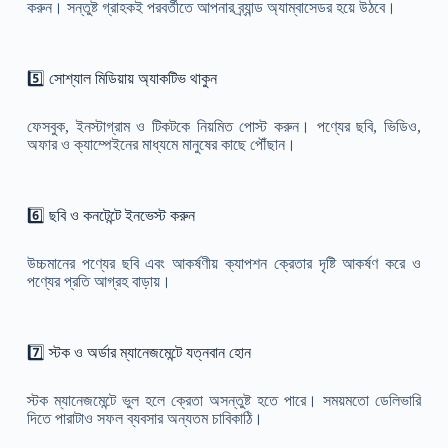
করুন। সন্তুষ্ট গ্রাহকই পরবর্তীতে আপনার ব্র্যান্ড অ্যাম্বাসেডর হয়ে উঠবে।
5️⃣ সোশ্যাল মিডিয়ায় অ্যাকটিভ থাকুন
ফেসবুক, ইনস্টাগ্রাম ও টিকটকে নিয়মিত পোস্ট করুন। পণ্যের ছবি, ভিডিও,
অফার ও ক্যাম্পেইনের মাধ্যমে মানুষের কাছে পৌঁছান।
6️⃣ ছবি ও কনটেন্টে ইনভেস্ট করুন
উচ্চমানের পণ্যের ছবি এবং আকর্ষণীয় ক্যাপশন ক্রেতার দৃষ্টি আকর্ষণ করে ও
পণ্যের প্রতি আগ্রহ বাড়ায়।
7️⃣ স্টক ও অর্ডার ম্যানেজমেন্টে যত্নবান হোন
স্টক ম্যানেজমেন্টে ভুল হলে ক্রেতা অসন্তুষ্ট হতে পারে। সময়মতো ডেলিভারি
দিতে পারাটাও সফল ব্যবসার অন্যতম চাবিকাঠি।